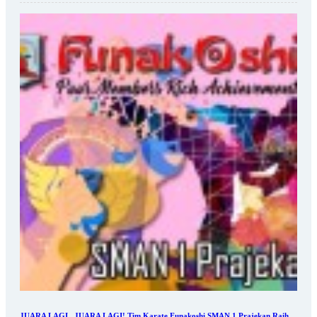
JUARA LAGI...JUARA LAGI! Tim Karate Funakoshi SMAN 1 Prajekan Raih