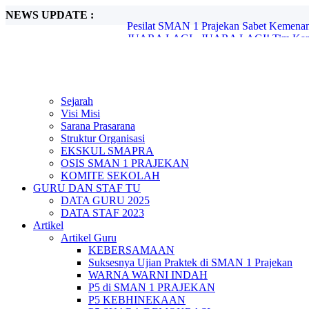
NEWS UPDATE :
JUARA LAGI...JUARA LAGI! Tim Karat
Duel Epik Tim Volly SMAN 1 Prajekan vs
PELANTIKAN KETUA PENCINTA AL
SEMINAR MOTIVASI BELAJAR DI S
Latihan Gabungan PBB Memperkuat Siner
SMAN 1 Prajekan Rayakan Peringatan Har
Sukses Besar! SMAN 1 Prajekan Memperda
Sejarah
Moment Emosional di Pisah Kenang Ibu Sa
Visi Misi
Pesan Kelulusan 2025 dari SMAPRA & Po
Sarana Prasarana
Pesilat SMAN 1 Prajekan Sabet Kemenan
Struktur Organisasi
EKSKUL SMAPRA
OSIS SMAN 1 PRAJEKAN
KOMITE SEKOLAH
GURU DAN STAF TU
DATA GURU 2025
DATA STAF 2023
Artikel
Artikel Guru
KEBERSAMAAN
Suksesnya Ujian Praktek di SMAN 1 Prajekan
WARNA WARNI INDAH
P5 di SMAN 1 PRAJEKAN
P5 KEBHINEKAAN