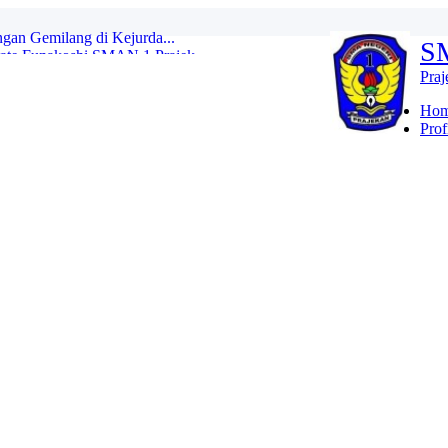
e Funakoshi SMAN 1 Prajek...
S
. Victor Club dalam Pe...
AM NUSANTARA BHAKTI SMAN 1 PRAJE...
Pra
MAN 1 PRAJEKAN UNTUK KELAS XI D...
gi Antara Paskibraka Na...
Ho
i Gizi Nasional dengan...
Prof
lam Disiplin Positif B...
ri Purwanti, S.Pd di ...
lres...
gan Gemilang di Kejurda...