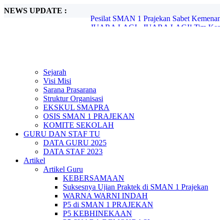
NEWS UPDATE :
JUARA LAGI...JUARA LAGI! Tim Karat
Duel Epik Tim Volly SMAN 1 Prajekan vs
PELANTIKAN KETUA PENCINTA AL
SEMINAR MOTIVASI BELAJAR DI S
Latihan Gabungan PBB Memperkuat Siner
SMAN 1 Prajekan Rayakan Peringatan Har
Sukses Besar! SMAN 1 Prajekan Memperda
Sejarah
Moment Emosional di Pisah Kenang Ibu Sa
Visi Misi
Pesan Kelulusan 2025 dari SMAPRA & Po
Sarana Prasarana
Pesilat SMAN 1 Prajekan Sabet Kemenan
Struktur Organisasi
EKSKUL SMAPRA
OSIS SMAN 1 PRAJEKAN
KOMITE SEKOLAH
GURU DAN STAF TU
DATA GURU 2025
DATA STAF 2023
Artikel
Artikel Guru
KEBERSAMAAN
Suksesnya Ujian Praktek di SMAN 1 Prajekan
WARNA WARNI INDAH
P5 di SMAN 1 PRAJEKAN
P5 KEBHINEKAAN