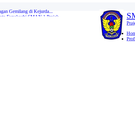
e Funakoshi SMAN 1 Prajek...
S
. Victor Club dalam Pe...
AM NUSANTARA BHAKTI SMAN 1 PRAJE...
Pra
MAN 1 PRAJEKAN UNTUK KELAS XI D...
gi Antara Paskibraka Na...
Ho
i Gizi Nasional dengan...
Prof
lam Disiplin Positif B...
ri Purwanti, S.Pd di ...
lres...
gan Gemilang di Kejurda...