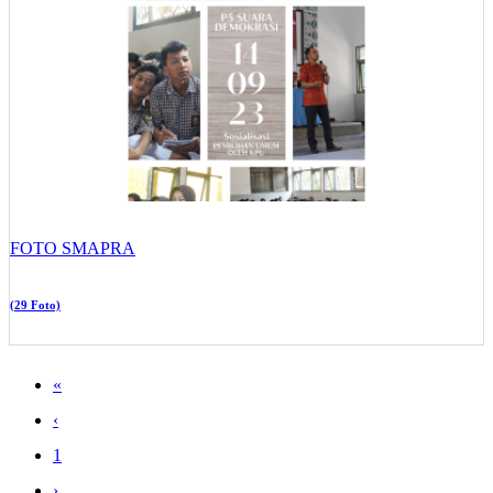
FOTO SMAPRA
(29 Foto)
«
‹
1
›