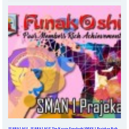
JUARA LAGI...JUARA LAGI! Tim Karate Funakoshi SMAN 1 Prajekan Raih