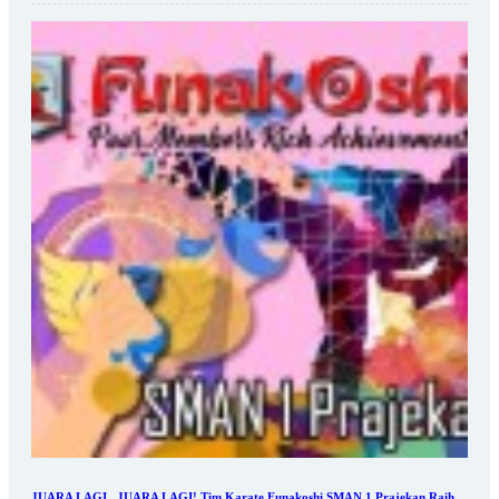
JUARA LAGI...JUARA LAGI! Tim Karate Funakoshi SMAN 1 Prajekan Raih