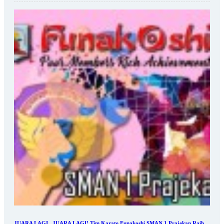
JUARA LAGI...JUARA LAGI! Tim Karate Funakoshi SMAN 1 Prajekan Raih