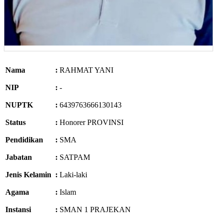
Nama
:
RAHMAT YANI
NIP
:
-
NUPTK
:
6439763666130143
Status
:
Honorer PROVINSI
Pendidikan
:
SMA
Jabatan
:
SATPAM
Jenis Kelamin
:
Laki-laki
Agama
:
Islam
Instansi
:
SMAN 1 PRAJEKAN